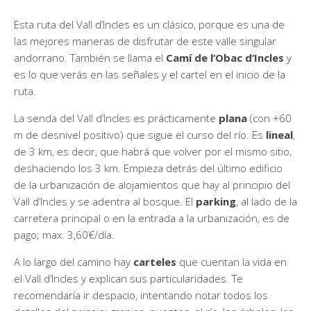
Esta ruta del Vall d’Incles es un clásico, porque es una de
las mejores maneras de disfrutar de este valle singular
andorrano. También se llama el
Camí de l’Obac d’Incles
y
es lo que verás en las señales y el cartel en el inicio de la
ruta.
La senda del Vall d’Incles es prácticamente
plana
(con +60
m de desnivel positivo) que sigue el curso del río. Es
lineal
,
de 3 km, es decir, que habrá que volver por el mismo sitio,
deshaciendo los 3 km. Empieza detrás del último edificio
de la urbanización de alojamientos que hay al principio del
Vall d’Incles y se adentra al bosque. El
parking
, al lado de la
carretera principal o en la entrada a la urbanización, es de
pago; max. 3,60€/día.
A lo largo del camino hay
carteles
que cuentan la vida en
el Vall d’Incles y explican sus particularidades. Te
recomendaría ir despacio, intentando notar todos los