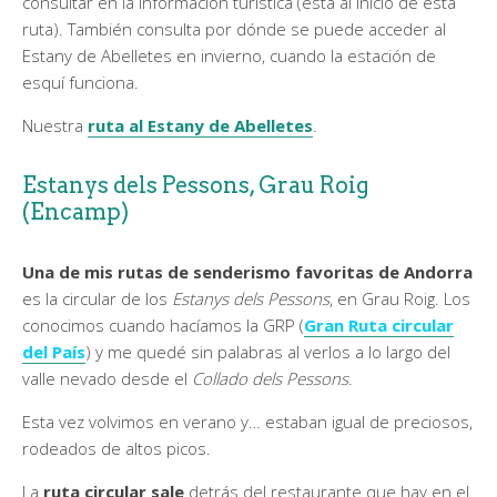
consultar en la información turística (está al inicio de esta
ruta). También consulta por dónde se puede acceder al
Estany de Abelletes en invierno, cuando la estación de
esquí funciona.
Nuestra
ruta al Estany de Abelletes
.
Estanys dels Pessons, Grau Roig
(Encamp)
Una de mis rutas de senderismo favoritas de Andorra
es la circular de los
Estanys dels Pessons
, en Grau Roig. Los
conocimos cuando hacíamos la GRP (
Gran Ruta circular
del País
) y me quedé sin palabras al verlos a lo largo del
valle nevado desde el
Collado dels Pessons
.
Esta vez volvimos en verano y… estaban igual de preciosos,
rodeados de altos picos.
La
ruta circular sale
detrás del restaurante que hay en el