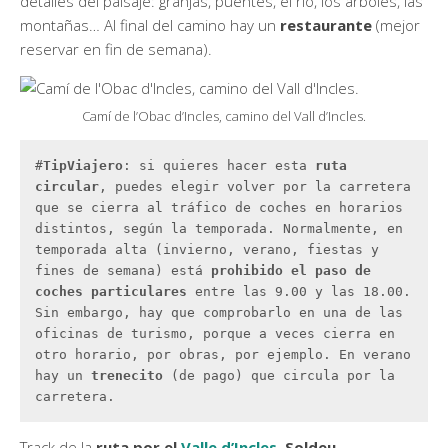
detalles del paisaje: granjas, puentes, el río, los árboles, las
montañas… Al final del camino hay un
restaurante
(mejor
reservar en fin de semana).
Camí de l’Obac d’Incles, camino del Vall d’Incles.
#
TipViajero
: si quieres hacer esta 
ruta 
circular
, puedes elegir volver por la carretera 
que se cierra al tráfico de coches en horarios 
distintos, según la temporada. Normalmente, en 
temporada alta (invierno, verano, fiestas y 
fines de semana) está
 prohibido el paso de 
coches particulares 
entre las 9.00 y las 18.00. 
Sin embargo, hay que comprobarlo en una de las 
oficinas de turismo, porque a veces cierra en 
otro horario, por obras, por ejemplo. En verano 
hay un 
trenecito 
(de pago) que circula por la 
carretera.
Track de la
ruta por el
Valle d’Incles
, Soldeu
.