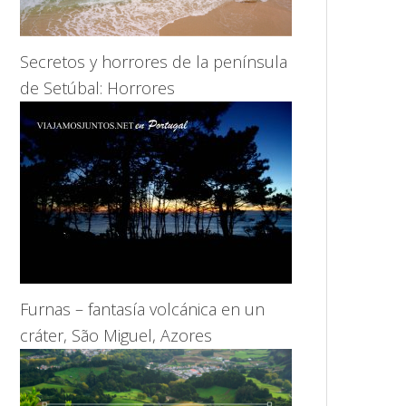
Secretos y horrores de la península
de Setúbal: Horrores
Furnas – fantasía volcánica en un
cráter, São Miguel, Azores