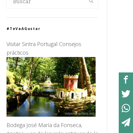
#TeVaAGustar
Visitar Sintra Portugal Consejos
prácticos
Bodega José María da Fonseca,