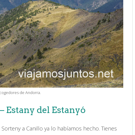
ecogedores de Andorra.
– Estany del Estanyó
e Sorteny a Canillo ya lo habíamos hecho. Tienes