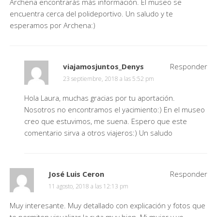
Archena encontrarás más información. El museo se
encuentra cerca del polideportivo. Un saludo y te
esperamos por Archena:)
viajamosjuntos_Denys
Responder
23 septiembre, 2018 a las 5:52 pm
Hola Laura, muchas gracias por tu aportación.
Nosotros no encontramos el yacimiento:) En el museo
creo que estuvimos, me suena. Espero que este
comentario sirva a otros viajeros:) Un saludo
José Luis Ceron
Responder
11 agosto, 2018 a las 12:13 pm
Muy interesante. Muy detallado con explicación y fotos que
te permiten visualizar la ruta muy bien. Mi mujer y yo