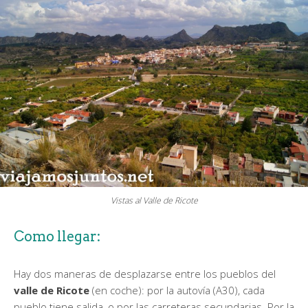
Vistas al Valle de Ricote
Como llegar:
Hay dos maneras de desplazarse entre los pueblos del
valle de Ricote
(en coche): por la autovía (A30), cada
pueblo tiene salida, o por las carreteras secundarias. Por la