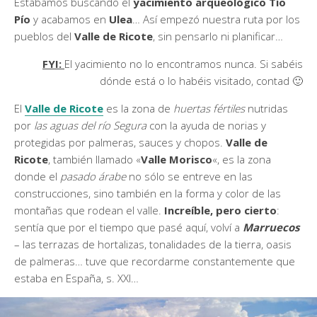
Estábamos buscando el
yacimiento arqueológico Tío
Pío
y acabamos en
Ulea
… Así empezó nuestra ruta por los
pueblos del
Valle de Ricote
, sin pensarlo ni planificar…
FYI:
El yacimiento no lo encontramos nunca. Si sabéis
dónde está o lo habéis visitado, contad 🙂
El
Valle de Ricote
es la zona de
huertas fértiles
nutridas
por
las aguas del río Segura
con la ayuda de norias y
protegidas por palmeras, sauces y chopos.
Valle de
Ricote
, también llamado «
Valle Morisco
«, es la zona
donde el
pasado árabe
no sólo se entreve en las
construcciones, sino también en la forma y color de las
montañas que rodean el valle.
Increíble, pero cierto
:
sentía que por el tiempo que pasé aquí, volví a
Marruecos
– las terrazas de hortalizas, tonalidades de la tierra, oasis
de palmeras… tuve que recordarme constantemente que
estaba en España, s. XXI…