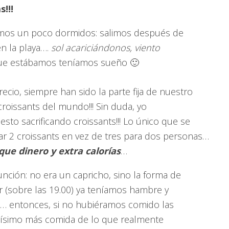
!!!
amos un poco dormidos: salimos después de
en la playa….
sol acariciándonos, viento
que estábamos teníamos sueño 🙂
ecio, siempre han sido la parte fija de nuestro
croissants del mundo!!! Sin duda, yo
to sacrificando croissants!!! Lo único que se
r 2 croissants en vez de tres para dos personas…
ue dinero y extra calorías
…
ción: no era un capricho, sino la forma de
er (sobre las 19.00) ya teníamos hambre y
… entonces, si no hubiéramos comido las
simo más comida de lo que realmente