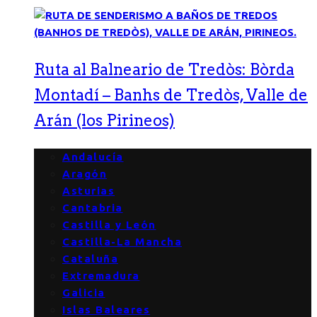
Ruta al Balneario de Tredòs: Bòrda
Montadí – Banhs de Tredòs, Valle de
Arán (los Pirineos)
Andalucía
Aragón
Asturias
Cantabria
Castilla y León
Castilla-La Mancha
Cataluña
Extremadura
Galicia
Islas Baleares