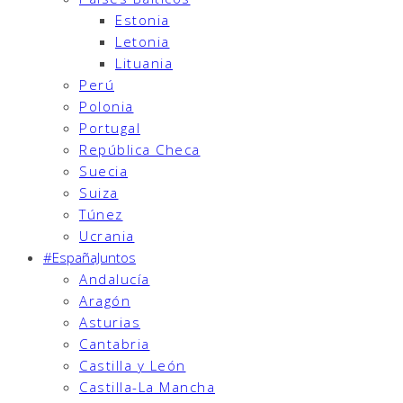
Estonia
Letonia
Lituania
Perú
Polonia
Portugal
República Checa
Suecia
Suiza
Túnez
Ucrania
#EspañaJuntos
Andalucía
Aragón
Asturias
Cantabria
Castilla y León
Castilla-La Mancha