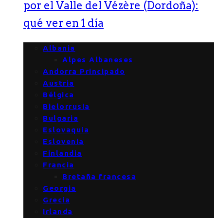
por el Valle del Vézère (Dordoña):
qué ver en 1 día
Albania
Alpes Albaneses
Andorra Principado
Austria
Bélgica
Bielorrusia
Bulgaria
Eslovaquia
Eslovenia
Finlandia
Francia
Bretaña francesa
Georgia
Grecia
Irlanda