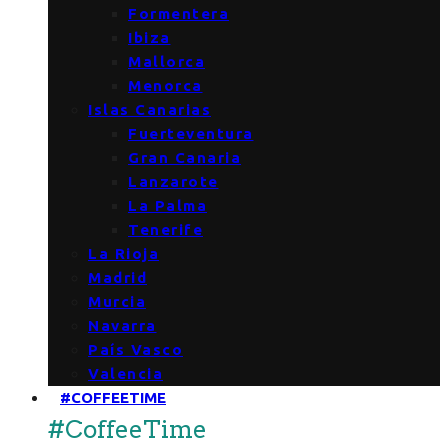
Formentera
Ibiza
Mallorca
Menorca
Islas Canarias
Fuerteventura
Gran Canaria
Lanzarote
La Palma
Tenerife
La Rioja
Madrid
Murcia
Navarra
País Vasco
Valencia
#COFFEETIME
#CoffeeTime