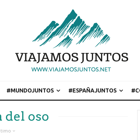
#MUNDOJUNTOS
#ESPAÑAJUNTOS
#C
 del oso
ltimo