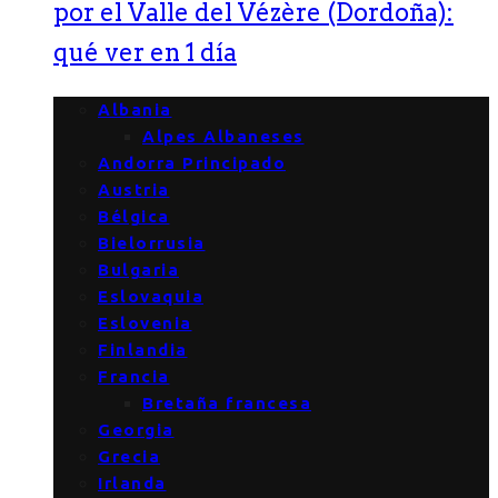
por el Valle del Vézère (Dordoña):
qué ver en 1 día
Albania
Alpes Albaneses
Andorra Principado
Austria
Bélgica
Bielorrusia
Bulgaria
Eslovaquia
Eslovenia
Finlandia
Francia
Bretaña francesa
Georgia
Grecia
Irlanda