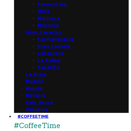
Formentera
Ibiza
Mallorca
Menorca
Islas Canarias
Fuerteventura
Gran Canaria
Lanzarote
La Palma
Tenerife
La Rioja
Madrid
Murcia
Navarra
País Vasco
Valencia
#COFFEETIME
#CoffeeTime