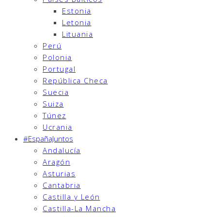
Estonia
Letonia
Lituania
Perú
Polonia
Portugal
República Checa
Suecia
Suiza
Túnez
Ucrania
#EspañaJuntos
Andalucía
Aragón
Asturias
Cantabria
Castilla y León
Castilla-La Mancha