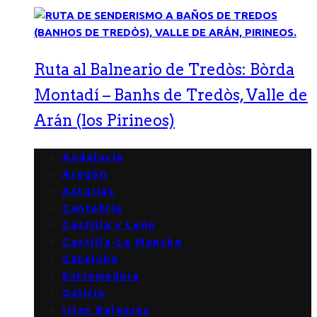
Ruta al Balneario de Tredòs: Bòrda
Montadí – Banhs de Tredòs, Valle de
Arán (los Pirineos)
Andalucía
Aragón
Asturias
Cantabria
Castilla y León
Castilla-La Mancha
Cataluña
Extremadura
Galicia
Islas Baleares