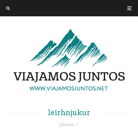
leirhnjukur
Último