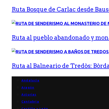
Ruta Bosque de Carlac desde Bause
Ruta al pueblo abandonado y monas
Ruta al Balneario de Tredòs: Bòrda
Andalucía
Aragón
Asturias
Cantabria
Castilla y León