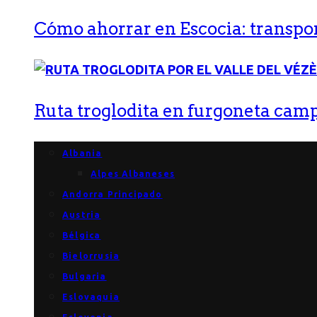
Cómo ahorrar en Escocia: transport
Ruta troglodita en furgoneta campe
Albania
Alpes Albaneses
Andorra Principado
Austria
Bélgica
Bielorrusia
Bulgaria
Eslovaquia