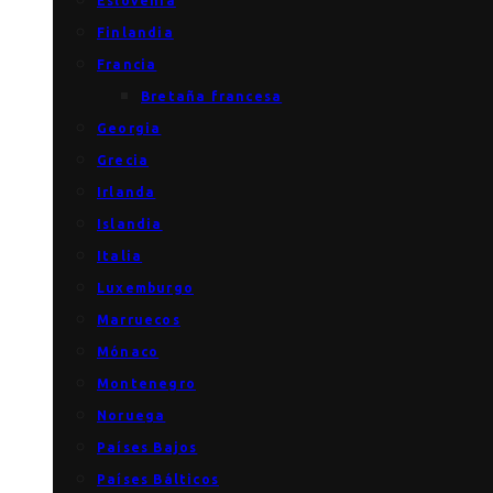
Eslovenia
Finlandia
Francia
Bretaña francesa
Georgia
Grecia
Irlanda
Islandia
Italia
Luxemburgo
Marruecos
Mónaco
Montenegro
Noruega
Países Bajos
Países Bálticos