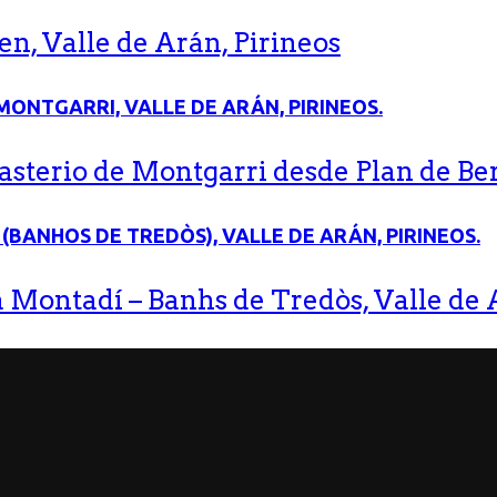
n, Valle de Arán, Pirineos
terio de Montgarri desde Plan de Bere
 Montadí – Banhs de Tredòs, Valle de A