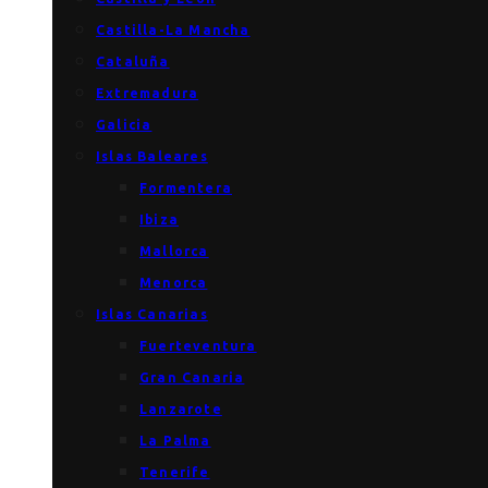
Castilla-La Mancha
Cataluña
Extremadura
Galicia
Islas Baleares
Formentera
Ibiza
Mallorca
Menorca
Islas Canarias
Fuerteventura
Gran Canaria
Lanzarote
La Palma
Tenerife