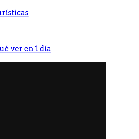
rísticas
ué ver en 1 día