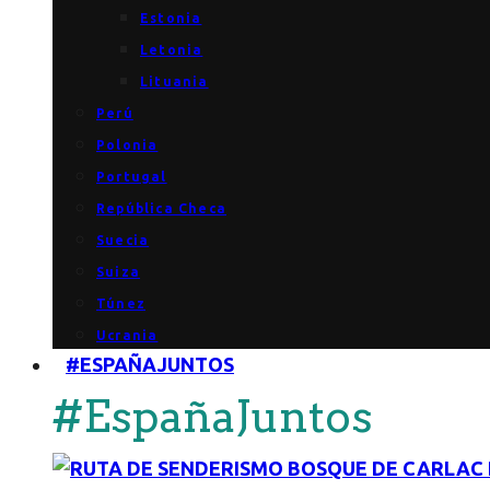
Estonia
Letonia
Lituania
Perú
Polonia
Portugal
República Checa
Suecia
Suiza
Túnez
Ucrania
#ESPAÑAJUNTOS
#EspañaJuntos