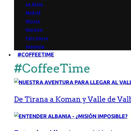
La Rioja
Madrid
Murcia
Navarra
País Vasco
Valencia
#COFFEETIME
#CoffeeTime
De Tirana a Koman y Valle de Val