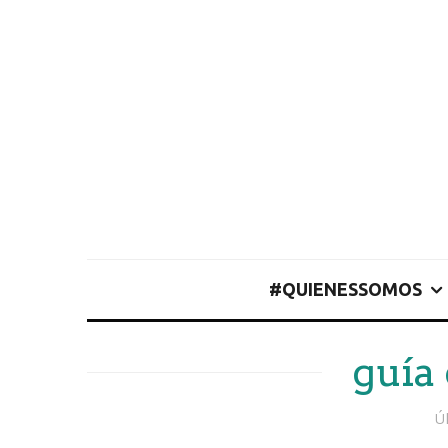
#QUIENESSOMOS
guía 
Ú