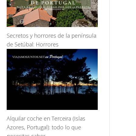
Secretos y horrores de la península
de Setúbal: Horrores
Alquilar coche en Terceira (Islas
Azores, Portugal): todo lo que