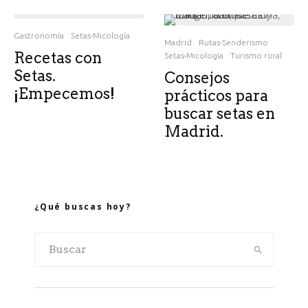
Gastronomía
Setas-Micología
Madrid
Rutas-Senderismo
Recetas con
Setas-Micología
Turismo rural
Setas.
Consejos
¡Empecemos!
prácticos para
buscar setas en
Madrid.
¿Qué buscas hoy?