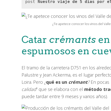
post 
Nuestro viaje de 5 días por e
¿Te apetece conocer los vinos del Valle
Catar
crémants
en
espumosos en cuev
El tramo de la carretera D751 en los alred
Palustre y Jean Ackerma, es el lugar perfec
Loira. Pero
¿
qué es un
crémant
?
En pocas p
calidad
” que se elabora con el
método trad
puede tardar entre 9 meses y varios años).