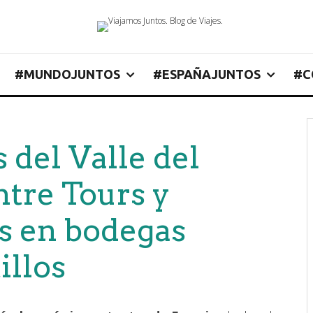
#MUNDOJUNTOS
#ESPAÑAJUNTOS
#C
 del Valle del
ntre Tours y
s en bodegas
illos