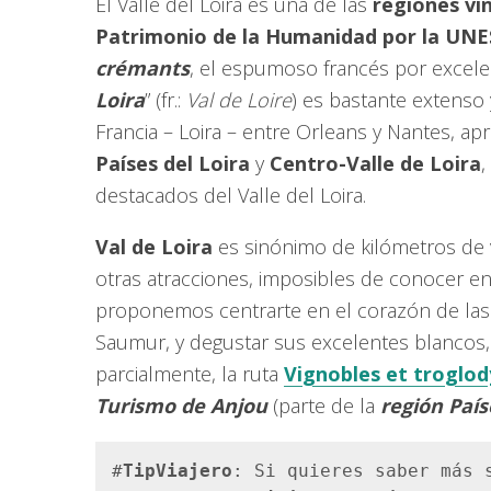
El Valle del Loira es una de las
regiones vin
Patrimonio de la Humanidad por la UN
crémants
, el espumoso francés por excelenc
Loira
” (fr.:
Val de Loire
) es bastante extenso 
Francia – Loira – entre Orleans y Nantes, ap
Países del Loira
y
Centro-Valle de Loira
,
destacados del Valle del Loira.
Val de Loira
es sinónimo de kilómetros de v
otras atracciones, imposibles de conocer en 
proponemos centrarte en el corazón de las b
Saumur, y degustar sus excelentes blancos
parcialmente, la ruta
Vignobles et troglo
Turismo de Anjou
(parte de la
región País
#
TipViajero
: Si quieres saber más 