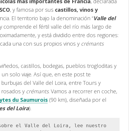
ícolas más importantes de Francia
, declarada
ESCO
, y famosa por sus
castillos, vinos y
ia. El territorio bajo la denominación “
Valle del
y comprende el fértil valle del río más largo de
roximadamente, y está dividido entre dos regiones:
 cada una con sus propios vinos y
crémants
iñedos, castillos, bodegas, pueblos trogloditas y
un solo viaje. Así que, en este post te
urbujas del Valle del Loira, entre Tours y
, rosados y
crémants
. Vamos a recorrer en coche,
dytes du Saumurois
(90 km), diseñada por el
es del Loira
).
sobre el Valle del Loira, lee nuestro 