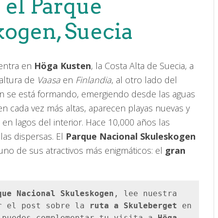
 el Parque
kogen, Suecia
entra en
Höga Kusten
, la Costa Alta de Suecia, a
a altura de
Vaasa
en
Finlandia
, al otro lado del
aún se está formando, emergiendo desde las aguas
 cada vez más altas, aparecen playas nuevas y
 en lagos del interior. Hace 10,000 años las
as dispersas. El
Parque Nacional Skuleskogen
uno de sus atractivos más enigmáticos: el
gran
que Nacional Skuleskogen
, lee nuestra 
r el post sobre la 
ruta a Skuleberget
 en 