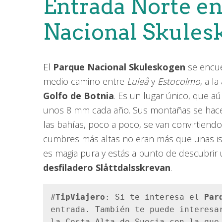
Entrada Norte en
Nacional Skules
El
Parque Nacional Skuleskogen
se encu
medio camino entre
Luleå
y
Estocolmo
, a l
Golfo de Botnia
. Es un lugar único, que 
unos 8 mm cada año. Sus montañas se hacen
las bahías, poco a poco, se van convirtiendo
cumbres más altas no eran más que unas isl
es magia pura y estás a punto de descubrir 
desfiladero
Slåttdalsskrevan
.
#
TipViajero
: Si te interesa el 
Par
entrada. También te puede interesa