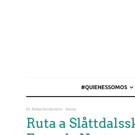
#QUIENESSOMOS
En
Rutas-Senderismo
Suecia
Ruta a Slåttdalss