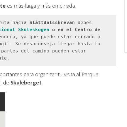
ste
es más larga y más empinada.
ruta hacia 
Slåttdalsskrevan 
debes 
cional Skuleskogen
 o en el Centro de 
ndero, ya que puede estar cerrado o 
gil. Se desaconseja llegar hasta la 
 partes del camino pueden estar 
nte.
rtantes para organizar tu visita al Parque
al de
Skuleberget
.