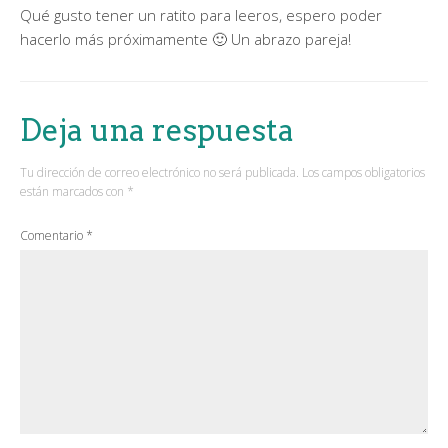
Qué gusto tener un ratito para leeros, espero poder
hacerlo más próximamente 🙂 Un abrazo pareja!
Deja una respuesta
Tu dirección de correo electrónico no será publicada.
Los campos obligatorios
están marcados con
*
Comentario
*