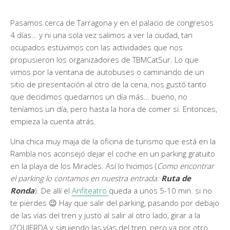
Pasamos cerca de Tarragona y en el palacio de congresos
4 días… y ni una sola vez salimos a ver la ciudad, tan
ocupados estuvimos con las actividades que nos
propusieron los organizadores de TBMCatSur. Lo que
vimos por la ventana de autobuses o caminando de un
sitio de presentación al otro de la cena, nos gustó tanto
que decidimos quedarnos un día más… bueno, no
teníamos un día, pero hasta la hora de comer sí. Entonces,
empieza la cuenta atrás.
Una chica muy maja de la oficina de turismo que está en la
Rambla nos aconsejó dejar el coche en un parking gratuito
en la playa de los Miracles. Así lo hicimos (
Como encontrar
el parking lo contamos en nuestra entrada:
Ruta de
Ronda
). De allí el
Anfiteatro
queda a unos 5-10 min. si no
te pierdes 😉 Hay que salir del parking, pasando por debajo
de las vías del tren y justo al salir al otro lado, girar a la
IZQUIERDA y siguiendo las vías del tren, pero ya por otro