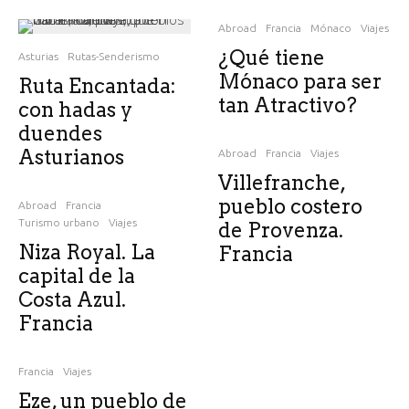
Abroad
Francia
Mónaco
Viajes
¿Qué tiene
Asturias
Rutas-Senderismo
Mónaco para ser
Ruta Encantada:
tan Atractivo?
con hadas y
duendes
Asturianos
Abroad
Francia
Viajes
Villefranche,
pueblo costero
Abroad
Francia
Turismo urbano
Viajes
de Provenza.
Niza Royal. La
Francia
capital de la
Costa Azul.
Francia
Francia
Viajes
Eze, un pueblo de