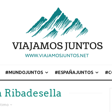
#MUNDOJUNTOS
#ESPAÑAJUNTOS
#C
n Ribadesella
ltimo