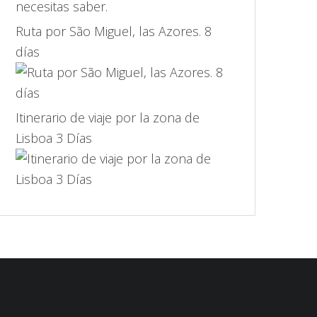
Ruta por São Miguel, las Azores. 8
días
Itinerario de viaje por la zona de
Lisboa 3 Días