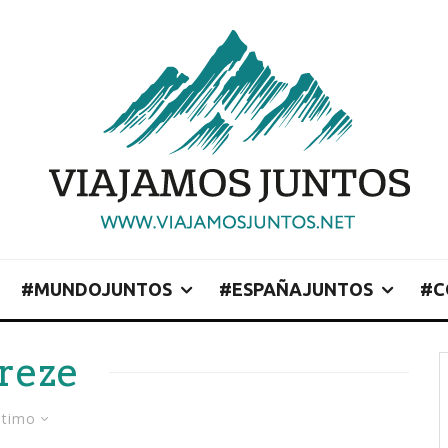
#MUNDOJUNTOS
#ESPAÑAJUNTOS
#C
reze
ltimo