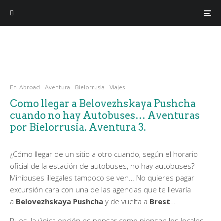
En
Abroad
Aventura
Bielorrusia
Viajes
Como llegar a Belovezhskaya Pushcha
cuando no hay Autobuses… Aventuras
por Bielorrusia. Aventura 3.
¿Cómo llegar de un sitio a otro cuando, según el horario
oficial de la estación de autobuses, no hay autobuses?
Minibuses illegales tampoco se ven… No quieres pagar
excursión cara con una de las agencias que te llevaría
a
Belovezhskaya Pushcha
y de vuelta a
Brest
…
Pues, la única opción es pensar como piensan los locales…