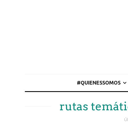
#QUIENESSOMOS
rutas temát
Ú