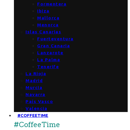
Formentera
Ibiza
Mallorca
Menorca
Islas Canarias
Fuerteventura
Gran Canaria
Lanzarote
La Palma
Tenerife
La Rioja
Madrid
Murcia
Navarra
País Vasco
Valencia
#COFFEETIME
#CoffeeTime