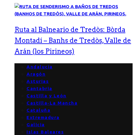
Ruta al Balneario de Tredòs: Bòrda
Montadí – Banhs de Tredòs, Valle de
Arán (los Pirineos)
Andalucía
Aragón
Asturias
Cantabria
Castilla y León
Castilla-La Mancha
Cataluña
Extremadura
Galicia
Islas Baleares