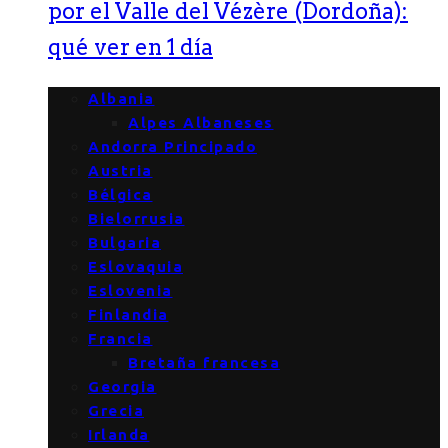
por el Valle del Vézère (Dordoña):
qué ver en 1 día
Albania
Alpes Albaneses
Andorra Principado
Austria
Bélgica
Bielorrusia
Bulgaria
Eslovaquia
Eslovenia
Finlandia
Francia
Bretaña francesa
Georgia
Grecia
Irlanda