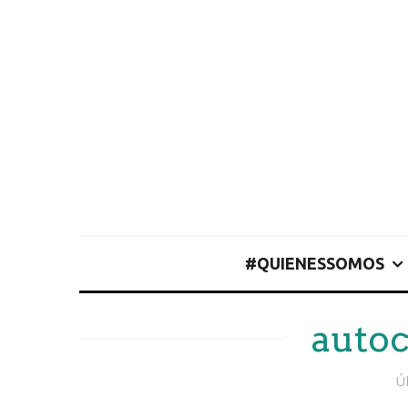
#QUIENESSOMOS
auto
Ú