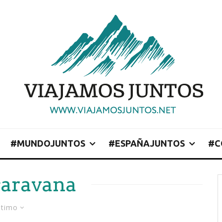
#MUNDOJUNTOS
#ESPAÑAJUNTOS
#C
caravana
ltimo