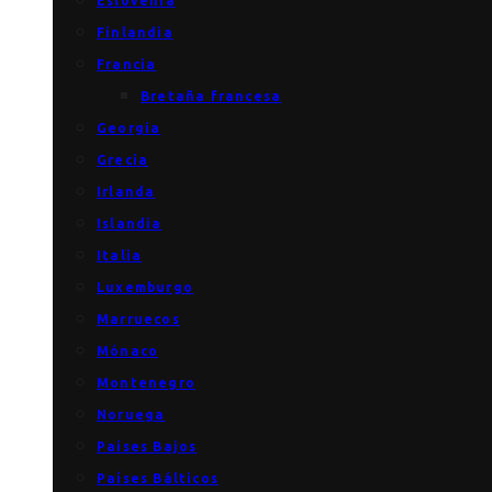
Eslovenia
Finlandia
Francia
Bretaña francesa
Georgia
Grecia
Irlanda
Islandia
Italia
Luxemburgo
Marruecos
Mónaco
Montenegro
Noruega
Países Bajos
Países Bálticos