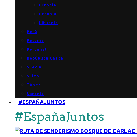
Estonia
Letonia
Lituania
Perú
Polonia
Portugal
República Checa
Suecia
Suiza
Túnez
Ucrania
#ESPAÑAJUNTOS
#EspañaJuntos