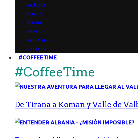
La Rioja
Madrid
Murcia
Navarra
País Vasco
Valencia
#COFFEETIME
#CoffeeTime
De Tirana a Koman y Valle de Val