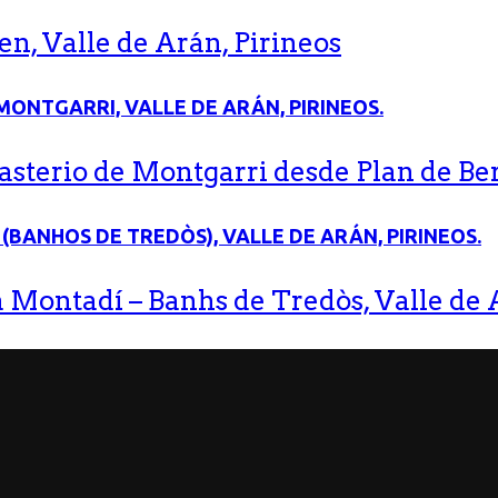
n, Valle de Arán, Pirineos
terio de Montgarri desde Plan de Bere
 Montadí – Banhs de Tredòs, Valle de A