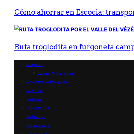
Cómo ahorrar en Escocia: transport
Ruta troglodita en furgoneta campe
Albania
Alpes Albaneses
Andorra Principado
Austria
Bélgica
Bielorrusia
Bulgaria
Eslovaquia