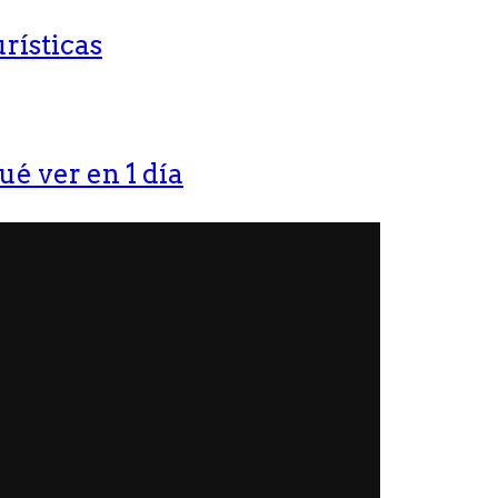
rísticas
ué ver en 1 día