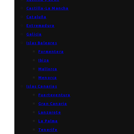
Castilla-La Mancha
Cataluña
Extremadura
Galicia
Islas Baleares
Formentera
Ibiza
Mallorca
Menorca
Islas Canarias
Fuerteventura
Gran Canaria
Lanzarote
La Palma
Tenerife