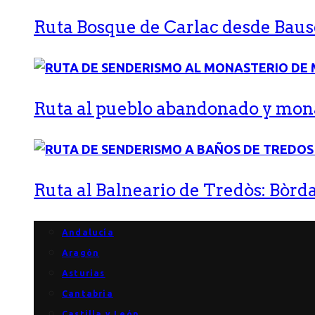
Ruta Bosque de Carlac desde Bause
Ruta al pueblo abandonado y monas
Ruta al Balneario de Tredòs: Bòrda
Andalucía
Aragón
Asturias
Cantabria
Castilla y León