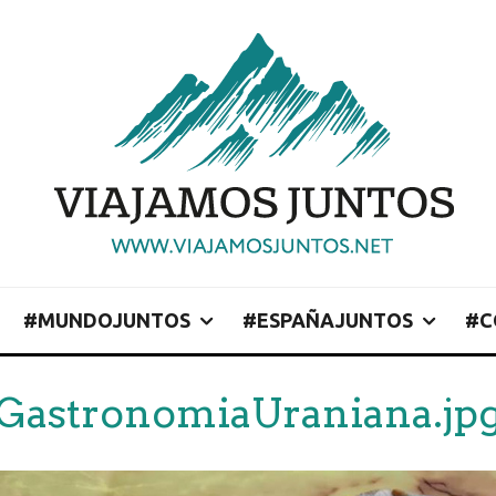
#MUNDOJUNTOS
#ESPAÑAJUNTOS
#C
GastronomiaUraniana.jp