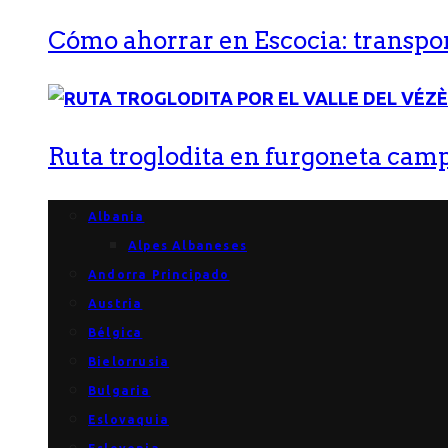
Cómo ahorrar en Escocia: transport
Ruta troglodita en furgoneta campe
Albania
Alpes Albaneses
Andorra Principado
Austria
Bélgica
Bielorrusia
Bulgaria
Eslovaquia