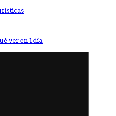
rísticas
ué ver en 1 día