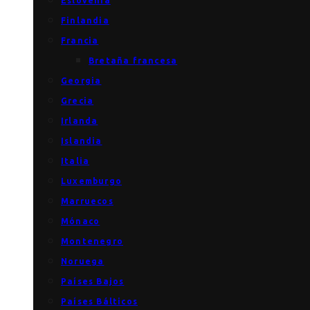
Eslovenia
Finlandia
Francia
Bretaña francesa
Georgia
Grecia
Irlanda
Islandia
Italia
Luxemburgo
Marruecos
Mónaco
Montenegro
Noruega
Países Bajos
Países Bálticos