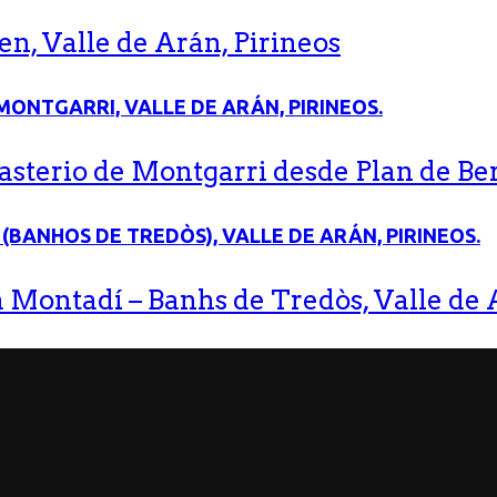
n, Valle de Arán, Pirineos
terio de Montgarri desde Plan de Bere
 Montadí – Banhs de Tredòs, Valle de A