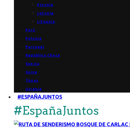
Estonia
Letonia
Lituania
Perú
Polonia
Portugal
República Checa
Suecia
Suiza
Túnez
Ucrania
#ESPAÑAJUNTOS
#EspañaJuntos