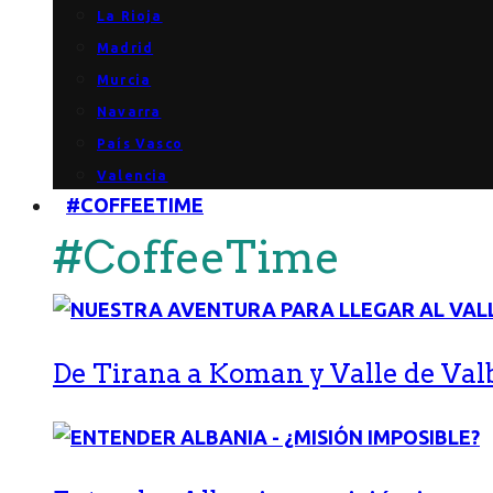
La Rioja
Madrid
Murcia
Navarra
País Vasco
Valencia
#COFFEETIME
#CoffeeTime
De Tirana a Koman y Valle de Val