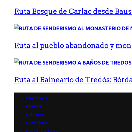
Ruta Bosque de Carlac desde Bause
Ruta al pueblo abandonado y monas
Ruta al Balneario de Tredòs: Bòrda
Andalucía
Aragón
Asturias
Cantabria
Castilla y León