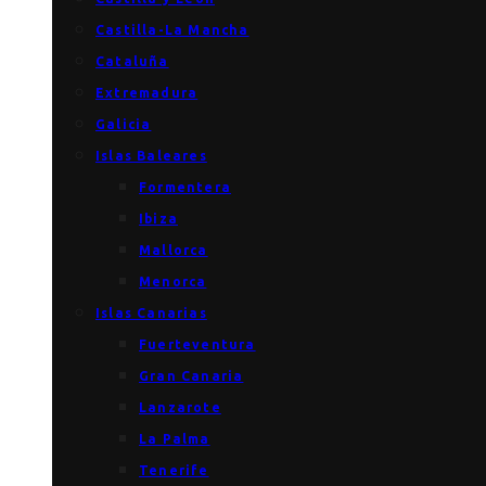
Castilla-La Mancha
Cataluña
Extremadura
Galicia
Islas Baleares
Formentera
Ibiza
Mallorca
Menorca
Islas Canarias
Fuerteventura
Gran Canaria
Lanzarote
La Palma
Tenerife