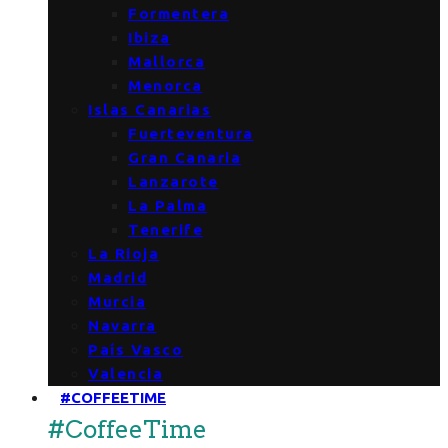
Formentera
Ibiza
Mallorca
Menorca
Islas Canarias
Fuerteventura
Gran Canaria
Lanzarote
La Palma
Tenerife
La Rioja
Madrid
Murcia
Navarra
País Vasco
Valencia
#COFFEETIME
#CoffeeTime