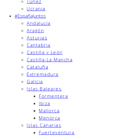
Túnez
Ucrania
#EspañaJuntos
Andalucía
Aragón
Asturias
Cantabria
Castilla y León
Castilla-La Mancha
Cataluña
Extremadura
Galicia
Islas Baleares
Formentera
Ibiza
Mallorca
Menorca
Islas Canarias
Fuerteventura