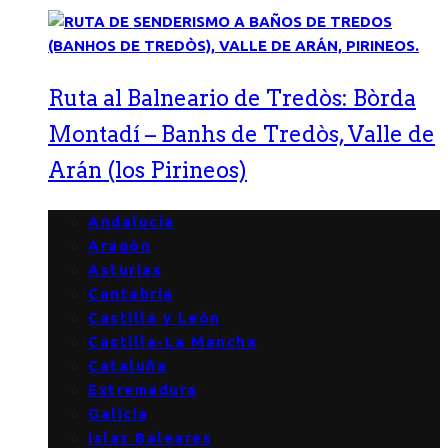
Ruta al Balneario de Tredòs: Bòrda
Montadí – Banhs de Tredòs, Valle de
Arán (los Pirineos)
Andalucía
Aragón
Asturias
Cantabria
Castilla y León
Castilla-La Mancha
Cataluña
Extremadura
Galicia
Islas Baleares