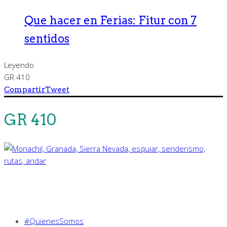
Que hacer en Ferias: Fitur con 7
sentidos
Leyendo
GR 410
Compartir
Tweet
GR 410
#QuienesSomos