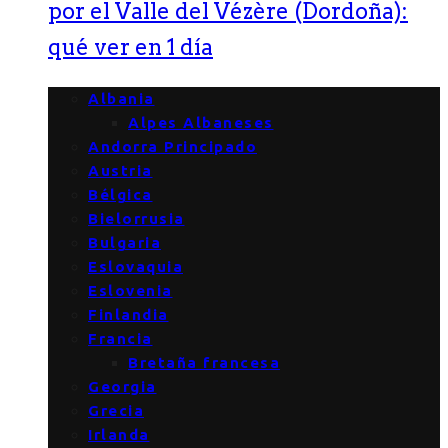
por el Valle del Vézère (Dordoña):
qué ver en 1 día
Albania
Alpes Albaneses
Andorra Principado
Austria
Bélgica
Bielorrusia
Bulgaria
Eslovaquia
Eslovenia
Finlandia
Francia
Bretaña francesa
Georgia
Grecia
Irlanda