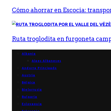
Cómo ahorrar en Escocia: transport
Ruta troglodita en furgoneta campe
Albania
Alpes Albaneses
Andorra Principado
Austria
Bélgica
Bielorrusia
Bulgaria
Eslovaquia