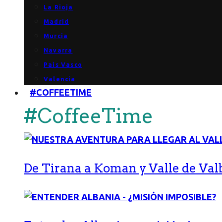
La Rioja
Madrid
Murcia
Navarra
País Vasco
Valencia
#COFFEETIME
#CoffeeTime
De Tirana a Koman y Valle de Val