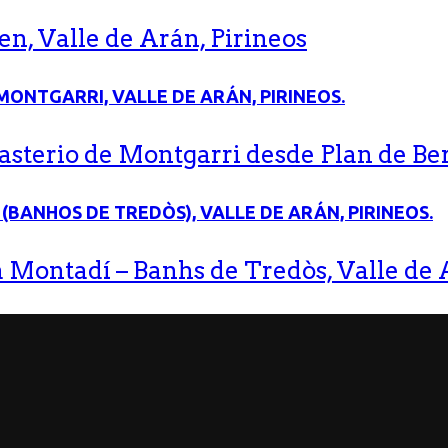
n, Valle de Arán, Pirineos
terio de Montgarri desde Plan de Bere
 Montadí – Banhs de Tredòs, Valle de A