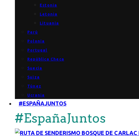
Estonia
Letonia
Lituania
Perú
Polonia
Portugal
República Checa
Suecia
Suiza
Túnez
Ucrania
#ESPAÑAJUNTOS
#EspañaJuntos