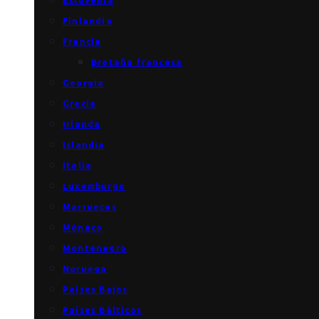
Eslovenia
Finlandia
Francia
Bretaña francesa
Georgia
Grecia
Irlanda
Islandia
Italia
Luxemburgo
Marruecos
Mónaco
Montenegro
Noruega
Países Bajos
Países Bálticos