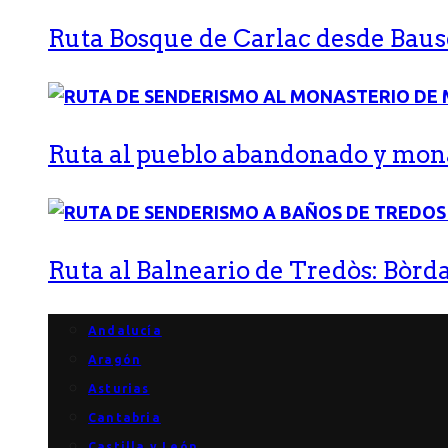
Ruta Bosque de Carlac desde Bause
Ruta al pueblo abandonado y monas
Ruta al Balneario de Tredòs: Bòrda
Andalucía
Aragón
Asturias
Cantabria
Castilla y León