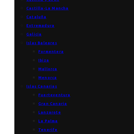
Castilla-La Mancha
Cataluña
Extremadura
Galicia
Islas Baleares
Formentera
Ibiza
Mallorca
Menorca
Islas Canarias
Fuerteventura
Gran Canaria
Lanzarote
La Palma
Tenerife