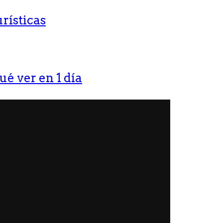
rísticas
ué ver en 1 día