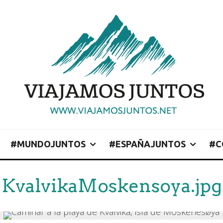
#MUNDOJUNTOS
#ESPAÑAJUNTOS
#C
KvalvikaMoskensoya.jpg