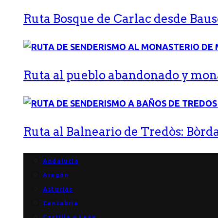
Ruta Bosque de Carlac desde Bause
Ruta al pueblo abandonado y monas
Ruta al Balneario de Tredòs: Bòrda
Andalucía
Aragón
Asturias
Cantabria
Castilla y León