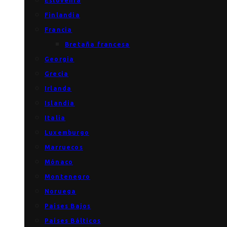
Eslovenia
Finlandia
Francia
Bretaña francesa
Georgia
Grecia
Irlanda
Islandia
Italia
Luxemburgo
Marruecos
Mónaco
Montenegro
Noruega
Países Bajos
Países Bálticos