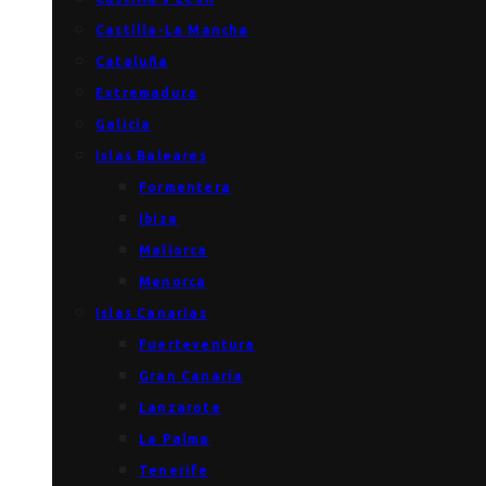
Castilla-La Mancha
Cataluña
Extremadura
Galicia
Islas Baleares
Formentera
Ibiza
Mallorca
Menorca
Islas Canarias
Fuerteventura
Gran Canaria
Lanzarote
La Palma
Tenerife