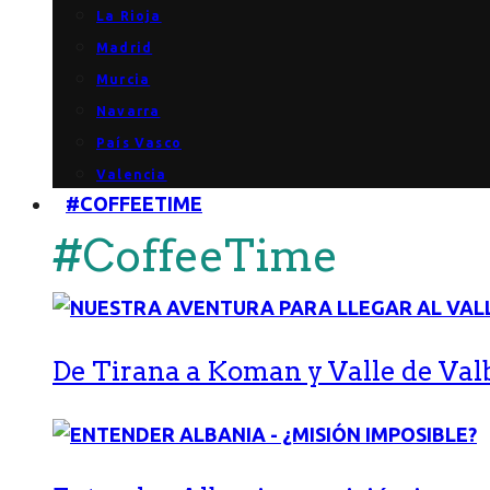
La Rioja
Madrid
Murcia
Navarra
País Vasco
Valencia
#COFFEETIME
#CoffeeTime
De Tirana a Koman y Valle de Val