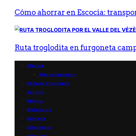
Cómo ahorrar en Escocia: transport
Ruta troglodita en furgoneta campe
Albania
Alpes Albaneses
Andorra Principado
Austria
Bélgica
Bielorrusia
Bulgaria
Eslovaquia