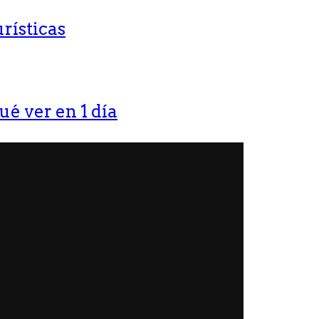
rísticas
ué ver en 1 día