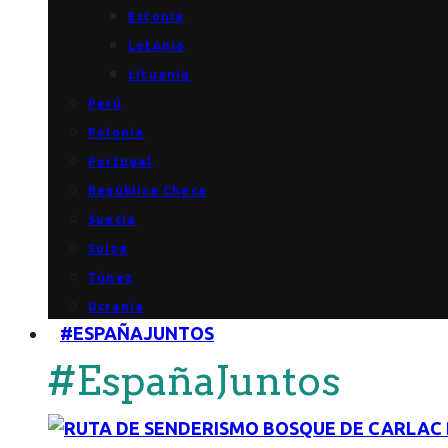
Estonia
Letonia
Lituania
Perú
Polonia
Portugal
República Checa
Suecia
Suiza
Túnez
Ucrania
#ESPAÑAJUNTOS
#EspañaJuntos