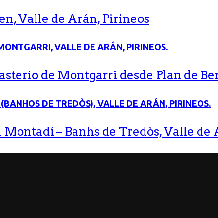
n, Valle de Arán, Pirineos
terio de Montgarri desde Plan de Bere
 Montadí – Banhs de Tredòs, Valle de A