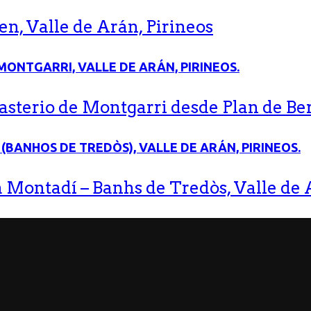
n, Valle de Arán, Pirineos
terio de Montgarri desde Plan de Bere
 Montadí – Banhs de Tredòs, Valle de A