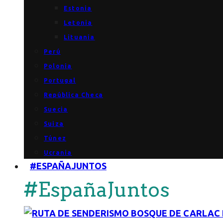
Estonia
Letonia
Lituania
Perú
Polonia
Portugal
República Checa
Suecia
Suiza
Túnez
Ucrania
#ESPAÑAJUNTOS
#EspañaJuntos