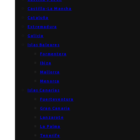
Castilla-La Mancha
Cataluña
Extremadura
Galicia
Islas Baleares
Formentera
Ibiza
Mallorca
Menorca
Islas Canarias
Fuerteventura
Gran Canaria
Lanzarote
La Palma
Tenerife