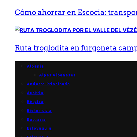
Cómo ahorrar en Escocia: transport
Ruta troglodita en furgoneta campe
Albania
Alpes Albaneses
Andorra Principado
Austria
Bélgica
Bielorrusia
Bulgaria
Eslovaquia