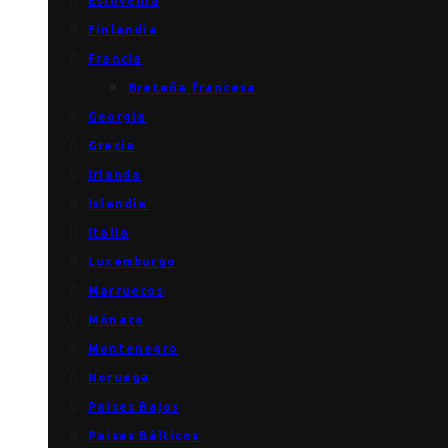
Eslovenia
Finlandia
Francia
Bretaña francesa
Georgia
Grecia
Irlanda
Islandia
Italia
Luxemburgo
Marruecos
Mónaco
Montenegro
Noruega
Países Bajos
Países Bálticos