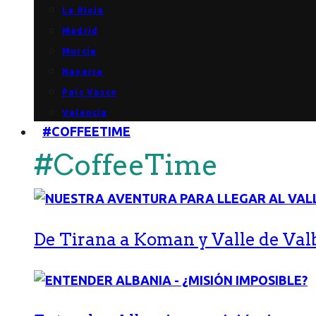
La Rioja
Madrid
Murcia
Navarra
País Vasco
Valencia
#COFFEETIME
#CoffeeTime
De Tirana a Koman y Valle de Val