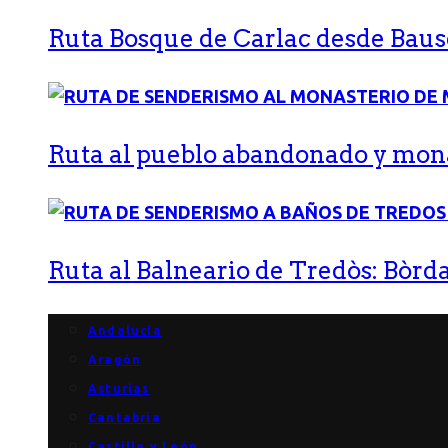
Ruta Bosque de Carlac desde Bause
Ruta al pueblo abandonado y monas
Ruta al Balneario de Tredòs: Bòrda
Andalucía
Aragón
Asturias
Cantabria
Castilla y León