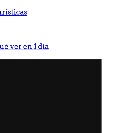
rísticas
ué ver en 1 día