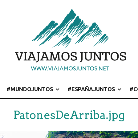
#MUNDOJUNTOS
#ESPAÑAJUNTOS
#C
PatonesDeArriba.jpg