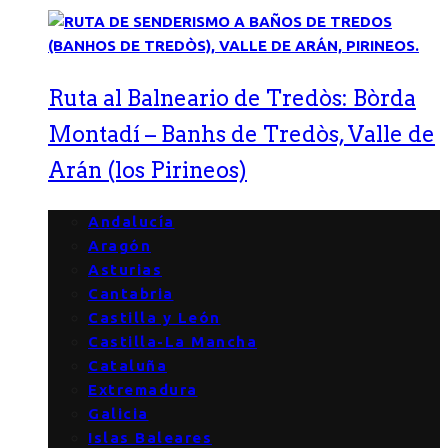
Ruta al Balneario de Tredòs: Bòrda
Montadí – Banhs de Tredòs, Valle de
Arán (los Pirineos)
Andalucía
Aragón
Asturias
Cantabria
Castilla y León
Castilla-La Mancha
Cataluña
Extremadura
Galicia
Islas Baleares