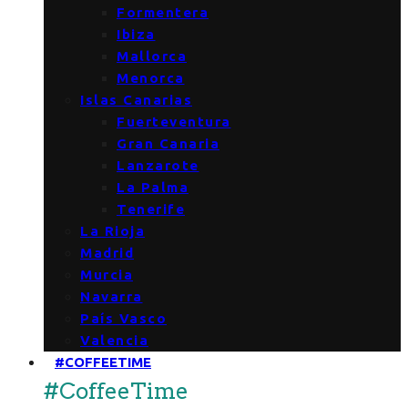
Formentera
Ibiza
Mallorca
Menorca
Islas Canarias
Fuerteventura
Gran Canaria
Lanzarote
La Palma
Tenerife
La Rioja
Madrid
Murcia
Navarra
País Vasco
Valencia
#COFFEETIME
#CoffeeTime