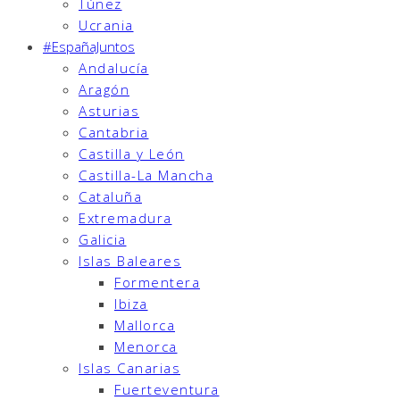
Túnez
Ucrania
#EspañaJuntos
Andalucía
Aragón
Asturias
Cantabria
Castilla y León
Castilla-La Mancha
Cataluña
Extremadura
Galicia
Islas Baleares
Formentera
Ibiza
Mallorca
Menorca
Islas Canarias
Fuerteventura