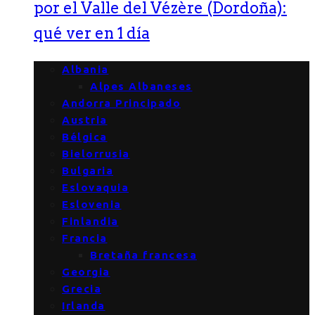
por el Valle del Vézère (Dordoña):
qué ver en 1 día
Albania
Alpes Albaneses
Andorra Principado
Austria
Bélgica
Bielorrusia
Bulgaria
Eslovaquia
Eslovenia
Finlandia
Francia
Bretaña francesa
Georgia
Grecia
Irlanda