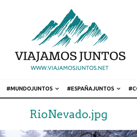
#MUNDOJUNTOS
#ESPAÑAJUNTOS
#C
RioNevado.jpg