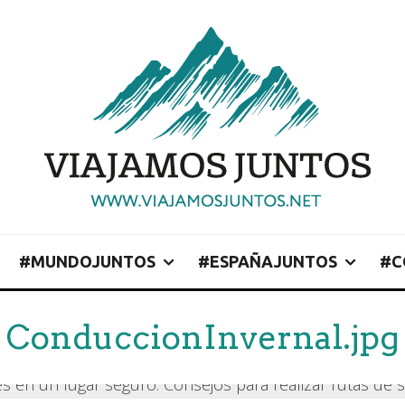
#MUNDOJUNTOS
#ESPAÑAJUNTOS
#C
ConduccionInvernal.jpg