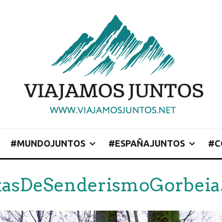
#MUNDOJUNTOS
#ESPAÑAJUNTOS
#C
tasDeSenderismoGorbeia.