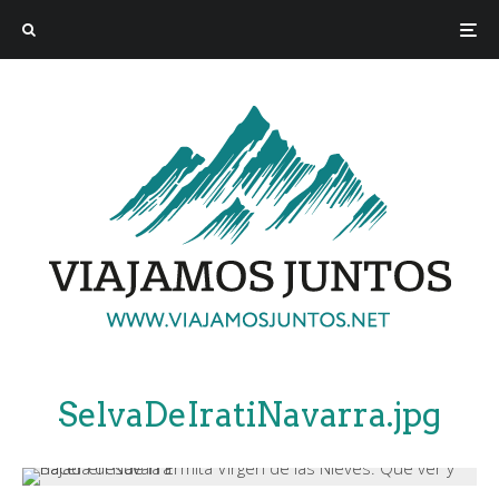
SelvaDeIratiNavarra.jpg