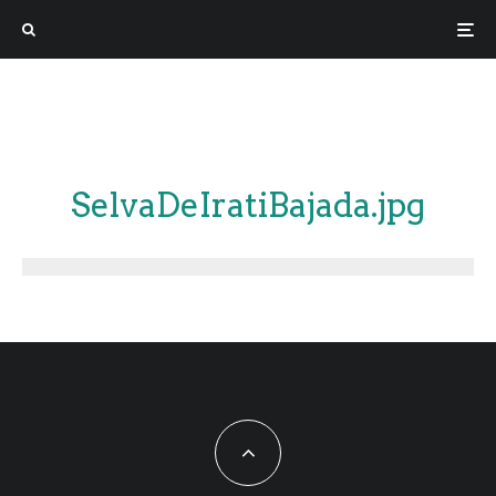
SelvaDeIratiBajada.jpg