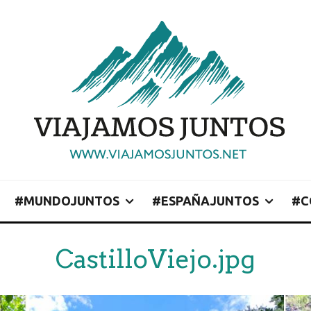
#MUNDOJUNTOS
#ESPAÑAJUNTOS
#C
CastilloViejo.jpg