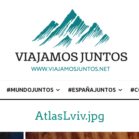
#MUNDOJUNTOS
#ESPAÑAJUNTOS
#C
AtlasLviv.jpg