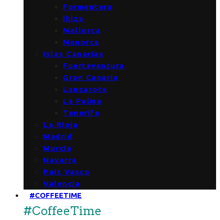
Formentera
Ibiza
Mallorca
Menorca
Islas Canarias
Fuerteventura
Gran Canaria
Lanzarote
La Palma
Tenerife
La Rioja
Madrid
Murcia
Navarra
País Vasco
Valencia
#COFFEETIME
#CoffeeTime