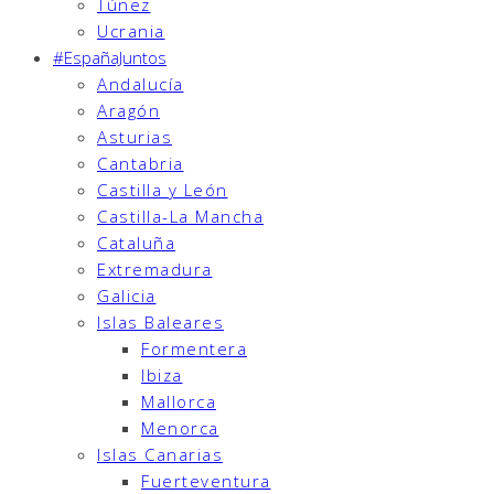
Túnez
Ucrania
#EspañaJuntos
Andalucía
Aragón
Asturias
Cantabria
Castilla y León
Castilla-La Mancha
Cataluña
Extremadura
Galicia
Islas Baleares
Formentera
Ibiza
Mallorca
Menorca
Islas Canarias
Fuerteventura