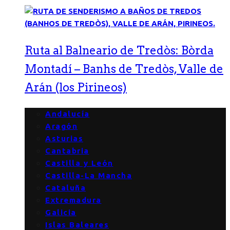
Ruta al Balneario de Tredòs: Bòrda
Montadí – Banhs de Tredòs, Valle de
Arán (los Pirineos)
Andalucía
Aragón
Asturias
Cantabria
Castilla y León
Castilla-La Mancha
Cataluña
Extremadura
Galicia
Islas Baleares