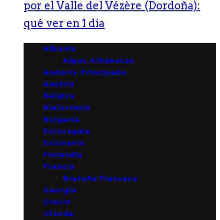
por el Valle del Vézère (Dordoña):
qué ver en 1 día
Albania
Alpes Albaneses
Andorra Principado
Austria
Bélgica
Bielorrusia
Bulgaria
Eslovaquia
Eslovenia
Finlandia
Francia
Bretaña francesa
Georgia
Grecia
Irlanda