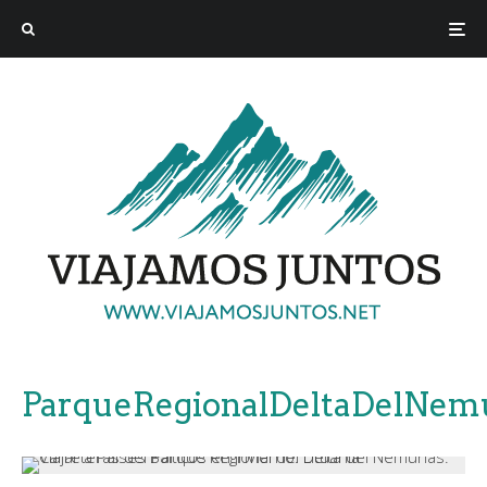
ParqueRegionalDeltaDelNemu