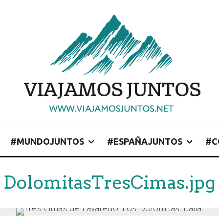
#MUNDOJUNTOS
#ESPAÑAJUNTOS
#C
DolomitasTresCimas.jpg