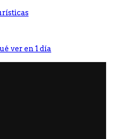
rísticas
ué ver en 1 día