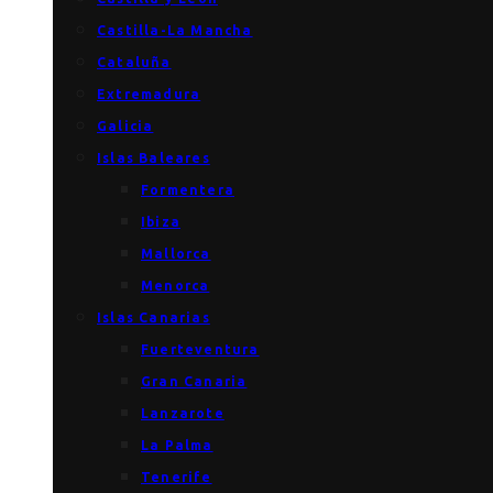
Castilla-La Mancha
Cataluña
Extremadura
Galicia
Islas Baleares
Formentera
Ibiza
Mallorca
Menorca
Islas Canarias
Fuerteventura
Gran Canaria
Lanzarote
La Palma
Tenerife