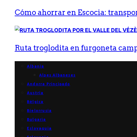
Cómo ahorrar en Escocia: transport
Ruta troglodita en furgoneta campe
Albania
Alpes Albaneses
Andorra Principado
Austria
Bélgica
Bielorrusia
Bulgaria
Eslovaquia