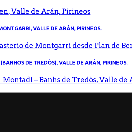
n, Valle de Arán, Pirineos
terio de Montgarri desde Plan de Bere
 Montadí – Banhs de Tredòs, Valle de A