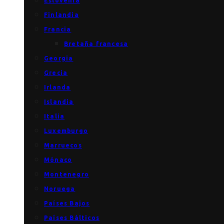
Eslovenia
Finlandia
Francia
Bretaña francesa
Georgia
Grecia
Irlanda
Islandia
Italia
Luxemburgo
Marruecos
Mónaco
Montenegro
Noruega
Países Bajos
Países Bálticos