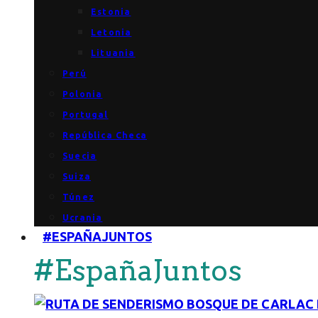
Estonia
Letonia
Lituania
Perú
Polonia
Portugal
República Checa
Suecia
Suiza
Túnez
Ucrania
#ESPAÑAJUNTOS
#EspañaJuntos