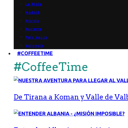
La Rioja
Madrid
Murcia
Navarra
País Vasco
Valencia
#COFFEETIME
#CoffeeTime
De Tirana a Koman y Valle de Val