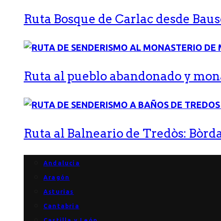
Ruta Bosque de Carlac desde Bause
Ruta al pueblo abandonado y monas
Ruta al Balneario de Tredòs: Bòrda
Andalucía
Aragón
Asturias
Cantabria
Castilla y León