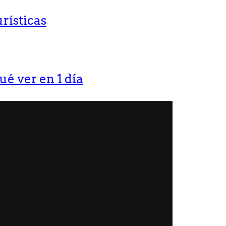
rísticas
ué ver en 1 día