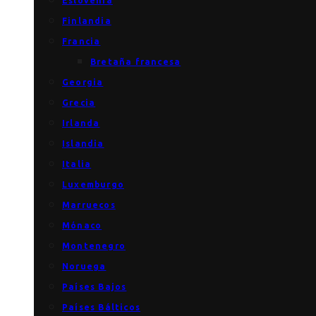
Eslovenia
Finlandia
Francia
Bretaña francesa
Georgia
Grecia
Irlanda
Islandia
Italia
Luxemburgo
Marruecos
Mónaco
Montenegro
Noruega
Países Bajos
Países Bálticos