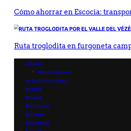
Cómo ahorrar en Escocia: transport
Ruta troglodita en furgoneta campe
Albania
Alpes Albaneses
Andorra Principado
Austria
Bélgica
Bielorrusia
Bulgaria
Eslovaquia