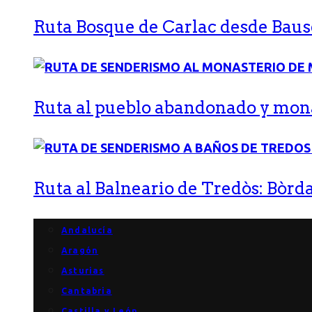
Ruta Bosque de Carlac desde Bause
Ruta al pueblo abandonado y monas
Ruta al Balneario de Tredòs: Bòrda
Andalucía
Aragón
Asturias
Cantabria
Castilla y León