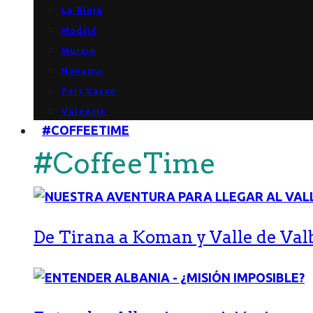
La Rioja
Madrid
Murcia
Navarra
País Vasco
Valencia
#COFFEETIME
#CoffeeTime
De Tirana a Koman y Valle de Val