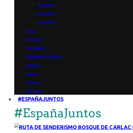
Estonia
Letonia
Lituania
Perú
Polonia
Portugal
República Checa
Suecia
Suiza
Túnez
Ucrania
#ESPAÑAJUNTOS
#EspañaJuntos