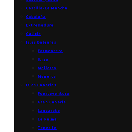
Castilla-La Mancha
Cataluña
Extremadura
Galicia
Islas Baleares
Formentera
Ibiza
Mallorca
Menorca
Islas Canarias
Fuerteventura
Gran Canaria
Lanzarote
La Palma
Tenerife