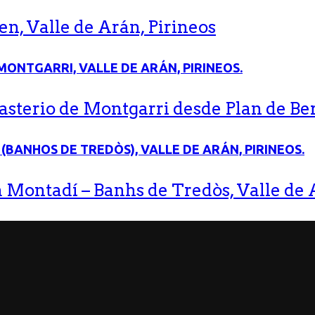
n, Valle de Arán, Pirineos
terio de Montgarri desde Plan de Bere
 Montadí – Banhs de Tredòs, Valle de A