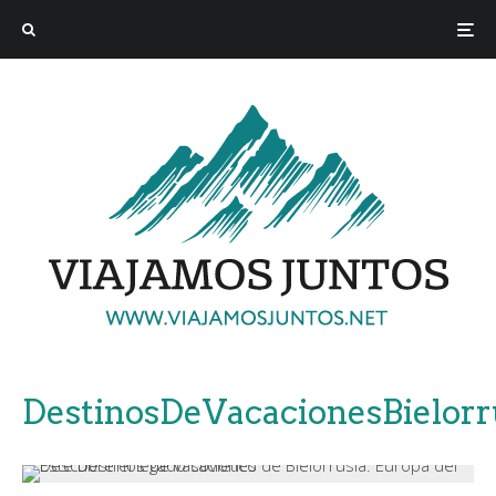
DestinosDeVacacionesBielorru