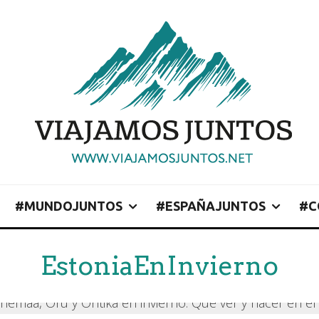
#MUNDOJUNTOS
#ESPAÑAJUNTOS
#C
EstoniaEnInvierno