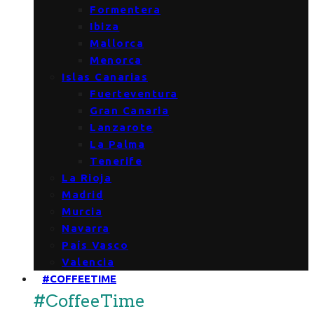
Formentera
Ibiza
Mallorca
Menorca
Islas Canarias
Fuerteventura
Gran Canaria
Lanzarote
La Palma
Tenerife
La Rioja
Madrid
Murcia
Navarra
País Vasco
Valencia
#COFFEETIME
#CoffeeTime