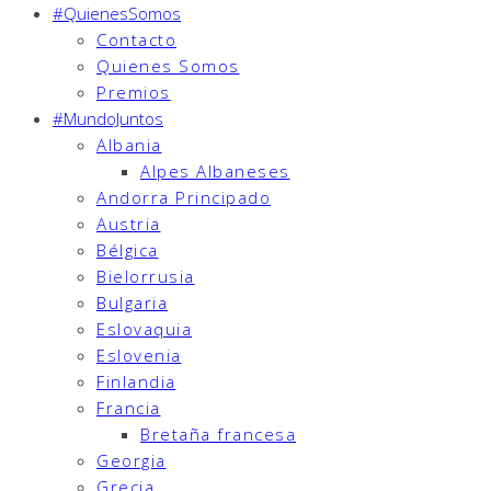
#QuienesSomos
Contacto
Quienes Somos
Premios
#MundoJuntos
Albania
Alpes Albaneses
Andorra Principado
Austria
Bélgica
Bielorrusia
Bulgaria
Eslovaquia
Eslovenia
Finlandia
Francia
Bretaña francesa
Georgia
Grecia