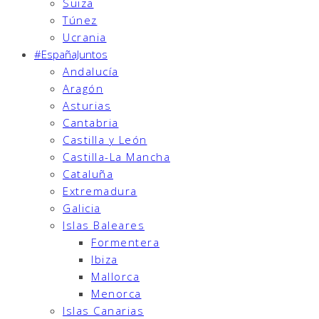
Suiza
Túnez
Ucrania
#EspañaJuntos
Andalucía
Aragón
Asturias
Cantabria
Castilla y León
Castilla-La Mancha
Cataluña
Extremadura
Galicia
Islas Baleares
Formentera
Ibiza
Mallorca
Menorca
Islas Canarias