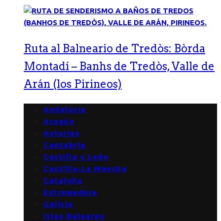
Ruta al Balneario de Tredòs: Bòrda
Montadí – Banhs de Tredòs, Valle de
Arán (los Pirineos)
Andalucía
Aragón
Asturias
Cantabria
Castilla y León
Castilla-La Mancha
Cataluña
Extremadura
Galicia
Islas Baleares