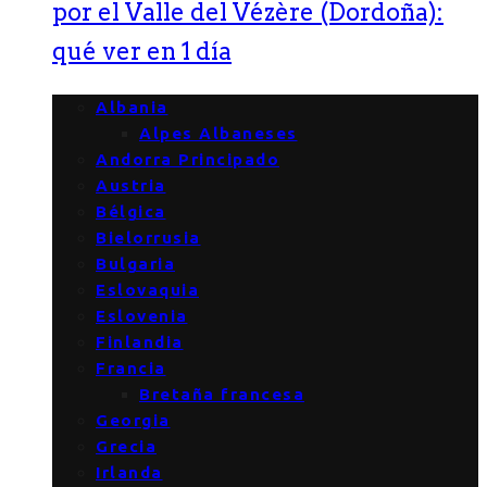
por el Valle del Vézère (Dordoña):
qué ver en 1 día
Albania
Alpes Albaneses
Andorra Principado
Austria
Bélgica
Bielorrusia
Bulgaria
Eslovaquia
Eslovenia
Finlandia
Francia
Bretaña francesa
Georgia
Grecia
Irlanda