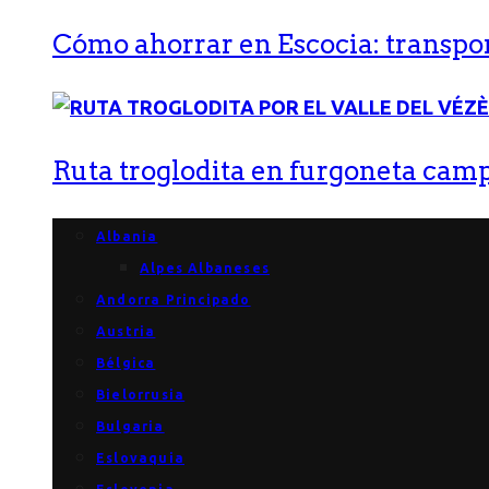
Cómo ahorrar en Escocia: transport
Ruta troglodita en furgoneta campe
Albania
Alpes Albaneses
Andorra Principado
Austria
Bélgica
Bielorrusia
Bulgaria
Eslovaquia