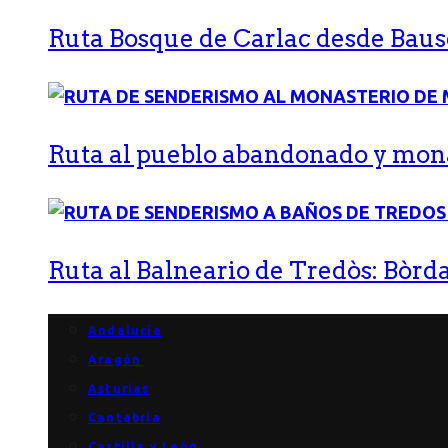
Ruta Bosque de Carlac desde Bause
Ruta al pueblo abandonado y monas
Ruta al Balneario de Tredòs: Bòrda
Andalucía
Aragón
Asturias
Cantabria
Castilla y León