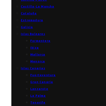
Castilla-La Mancha
Cataluña
Extremadura
Galicia
Islas Baleares
Formentera
Ibiza
Mallorca
Menorca
Islas Canarias
Fuerteventura
Gran Canaria
Lanzarote
La Palma
Tenerife