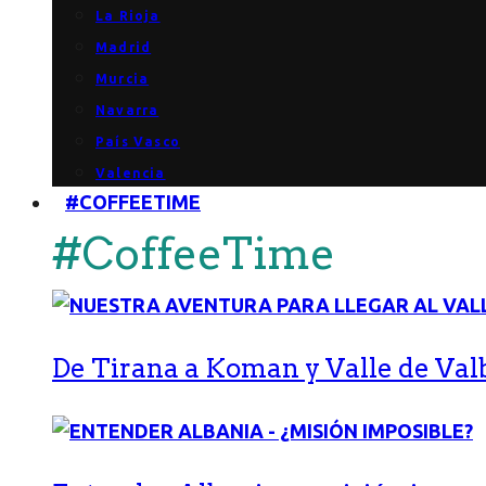
La Rioja
Madrid
Murcia
Navarra
País Vasco
Valencia
#COFFEETIME
#CoffeeTime
De Tirana a Koman y Valle de Val