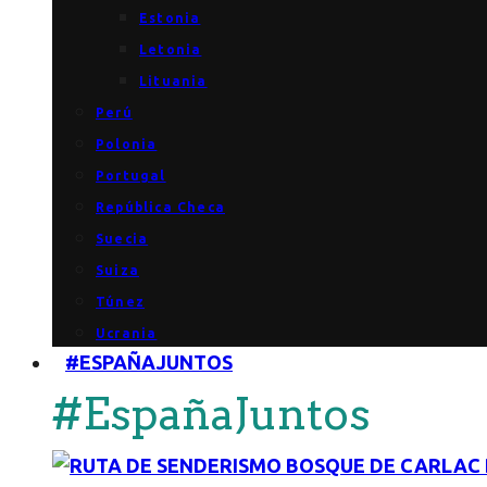
Estonia
Letonia
Lituania
Perú
Polonia
Portugal
República Checa
Suecia
Suiza
Túnez
Ucrania
#ESPAÑAJUNTOS
#EspañaJuntos