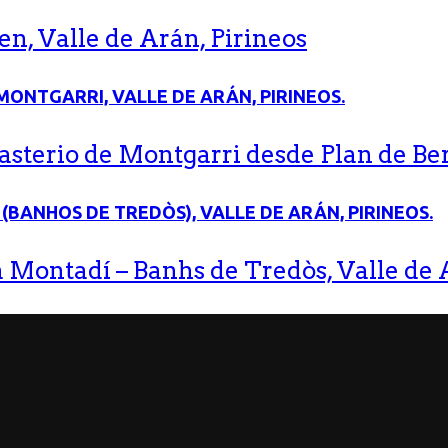
n, Valle de Arán, Pirineos
terio de Montgarri desde Plan de Bere
 Montadí – Banhs de Tredòs, Valle de A