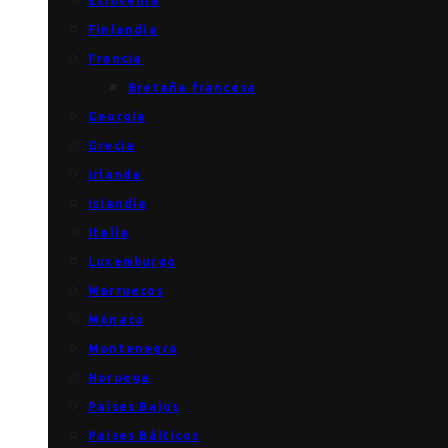
Eslovenia
Finlandia
Francia
Bretaña francesa
Georgia
Grecia
Irlanda
Islandia
Italia
Luxemburgo
Marruecos
Mónaco
Montenegro
Noruega
Países Bajos
Países Bálticos