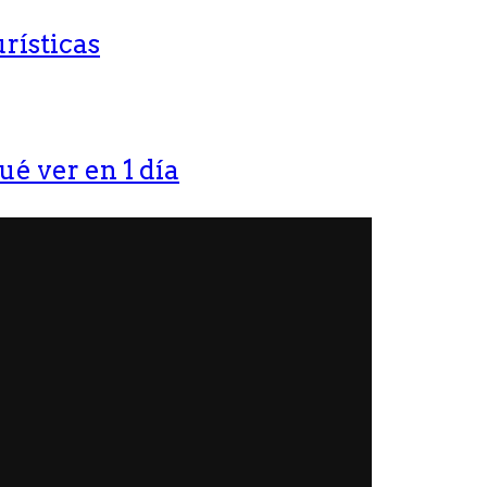
rísticas
ué ver en 1 día