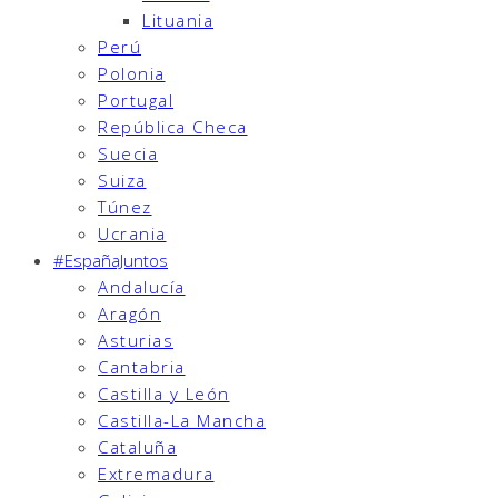
Lituania
Perú
Polonia
Portugal
República Checa
Suecia
Suiza
Túnez
Ucrania
#EspañaJuntos
Andalucía
Aragón
Asturias
Cantabria
Castilla y León
Castilla-La Mancha
Cataluña
Extremadura