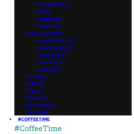
Formentera
Ibiza
Mallorca
Menorca
Islas Canarias
Fuerteventura
Gran Canaria
Lanzarote
La Palma
Tenerife
La Rioja
Madrid
Murcia
Navarra
País Vasco
Valencia
#COFFEETIME
#CoffeeTime