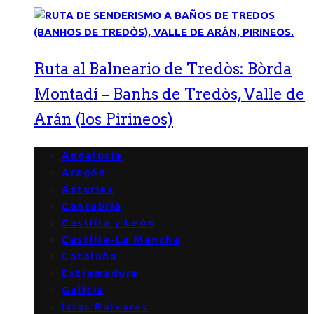
Ruta al Balneario de Tredòs: Bòrda
Montadí – Banhs de Tredòs, Valle de
Arán (los Pirineos)
Andalucía
Aragón
Asturias
Cantabria
Castilla y León
Castilla-La Mancha
Cataluña
Extremadura
Galicia
Islas Baleares