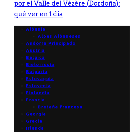
por el Valle del Vézère (Dordoña):
qué ver en 1 día
Albania
Alpes Albaneses
Andorra Principado
Austria
Bélgica
Bielorrusia
Bulgaria
Eslovaquia
Eslovenia
Finlandia
Francia
Bretaña francesa
Georgia
Grecia
Irlanda