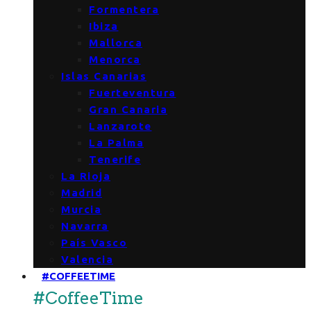
Formentera
Ibiza
Mallorca
Menorca
Islas Canarias
Fuerteventura
Gran Canaria
Lanzarote
La Palma
Tenerife
La Rioja
Madrid
Murcia
Navarra
País Vasco
Valencia
#COFFEETIME
#CoffeeTime