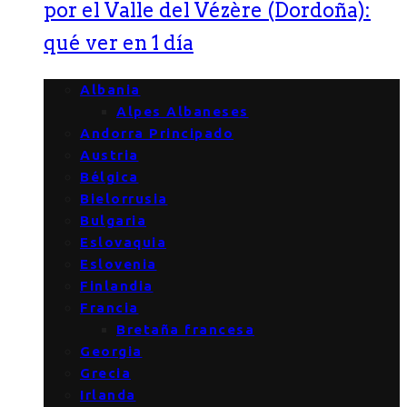
por el Valle del Vézère (Dordoña):
qué ver en 1 día
Albania
Alpes Albaneses
Andorra Principado
Austria
Bélgica
Bielorrusia
Bulgaria
Eslovaquia
Eslovenia
Finlandia
Francia
Bretaña francesa
Georgia
Grecia
Irlanda