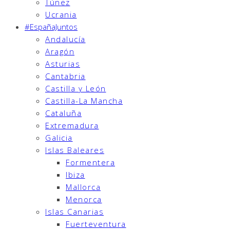
Túnez
Ucrania
#EspañaJuntos
Andalucía
Aragón
Asturias
Cantabria
Castilla y León
Castilla-La Mancha
Cataluña
Extremadura
Galicia
Islas Baleares
Formentera
Ibiza
Mallorca
Menorca
Islas Canarias
Fuerteventura