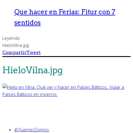
Que hacer en Ferias: Fitur con 7
sentidos
Leyendo
HieloVilna.jpg
Compartir
Tweet
HieloVilna.jpg
#QuienesSomos