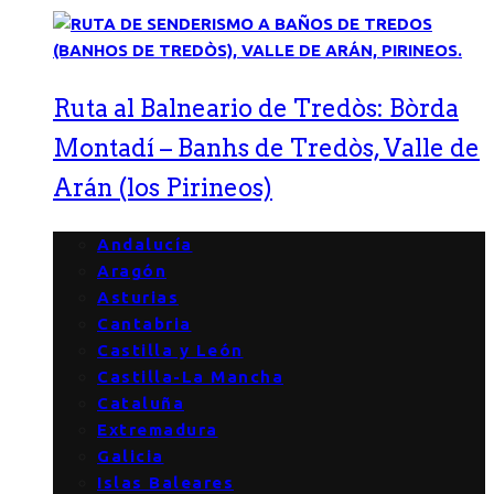
Ruta al Balneario de Tredòs: Bòrda
Montadí – Banhs de Tredòs, Valle de
Arán (los Pirineos)
Andalucía
Aragón
Asturias
Cantabria
Castilla y León
Castilla-La Mancha
Cataluña
Extremadura
Galicia
Islas Baleares