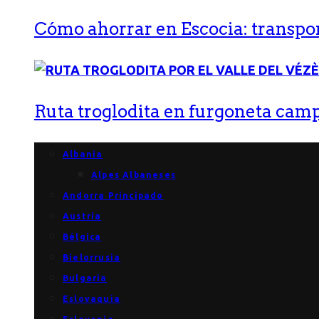
Cómo ahorrar en Escocia: transport
Ruta troglodita en furgoneta campe
Albania
Alpes Albaneses
Andorra Principado
Austria
Bélgica
Bielorrusia
Bulgaria
Eslovaquia