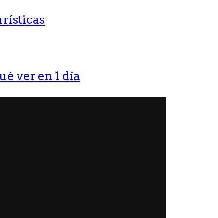
rísticas
ué ver en 1 día