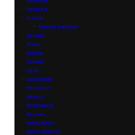
Eslovenia
Finlandia
Francia
Bretaña francesa
Georgia
Grecia
Irlanda
Islandia
Italia
Luxemburgo
Marruecos
Mónaco
Montenegro
Noruega
Países Bajos
Países Bálticos