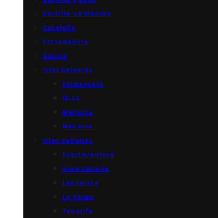
Castilla-La Mancha
Cataluña
Extremadura
Galicia
Islas Baleares
Formentera
Ibiza
Mallorca
Menorca
Islas Canarias
Fuerteventura
Gran Canaria
Lanzarote
La Palma
Tenerife