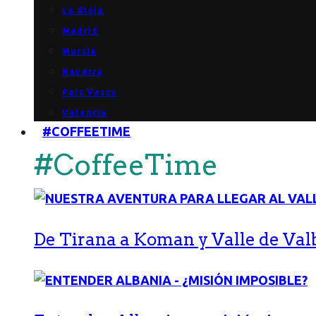
La Rioja
Madrid
Murcia
Navarra
País Vasco
Valencia
#COFFEETIME
#CoffeeTime
De Tirana a Koman y Valle de Val