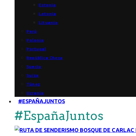
Estonia
Letonia
Lituania
Perú
Polonia
Portugal
República Checa
Suecia
Suiza
Túnez
Ucrania
#ESPAÑAJUNTOS
#EspañaJuntos