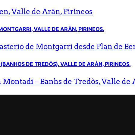
n, Valle de Arán, Pirineos
terio de Montgarri desde Plan de Bere
 Montadí – Banhs de Tredòs, Valle de A