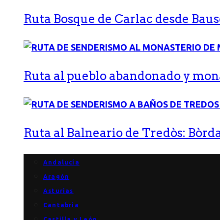
Ruta Bosque de Carlac desde Bause
Ruta al pueblo abandonado y monas
Ruta al Balneario de Tredòs: Bòrda
Andalucía
Aragón
Asturias
Cantabria
Castilla y León